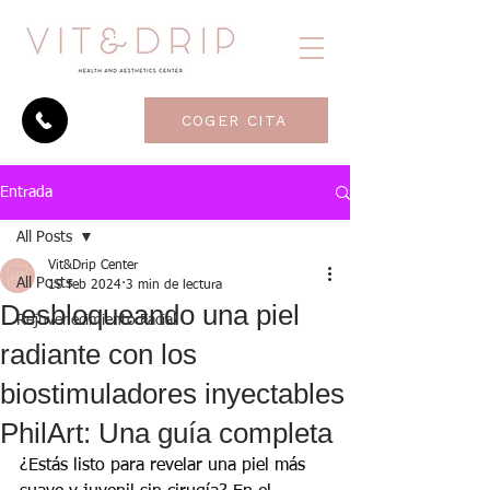
COGER CITA
Entrada
All Posts
Vit&Drip Center
All Posts
19 feb 2024
3 min de lectura
Desbloqueando una piel
Rejuvenecimiento Facial
radiante con los
biostimuladores inyectables
PhilArt: Una guía completa
¿Estás listo para revelar una piel más 