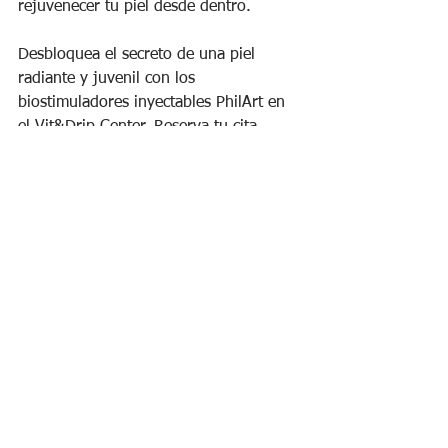
rejuvenecer tu piel desde dentro.
Desbloquea el secreto de una piel 
radiante y juvenil con los 
biostimuladores inyectables PhilArt en 
el Vit&Drip Center. Reserva tu cita 
ahora y emprende tu viaje hacia una 
piel más saludable y vibrante.
Coger consulta
Ver todo
Entradas recientes