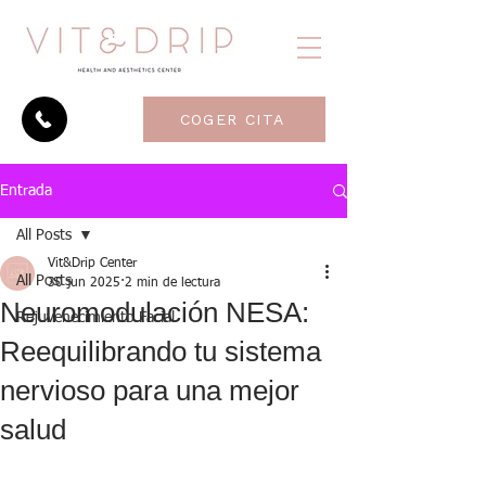
COGER CITA
Entrada
All Posts
Vit&Drip Center
All Posts
30 jun 2025
2 min de lectura
Neuromodulación NESA:
Rejuvenecimiento Facial
Reequilibrando tu sistema
nervioso para una mejor
salud