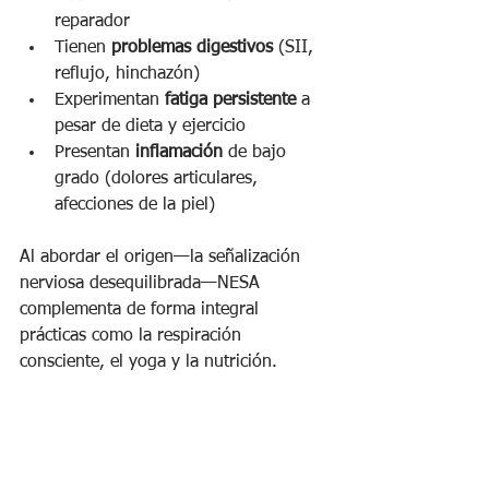
reparador
Tienen 
problemas digestivos
 (SII, 
reflujo, hinchazón)
Experimentan 
fatiga persistente
 a 
pesar de dieta y ejercicio
Presentan 
inflamación
 de bajo 
grado (dolores articulares, 
afecciones de la piel)
Al abordar el origen—la señalización 
nerviosa desequilibrada—NESA 
complementa de forma integral 
prácticas como la respiración 
consciente, el yoga y la nutrición.
¿Te gustaría saber si NESA puede 
reequilibrar tu sistema nervioso?