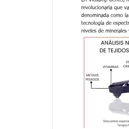
En Vit&Drip Center, 
revolucionaria que v
denominada como la p
tecnología de espect
niveles de minerales