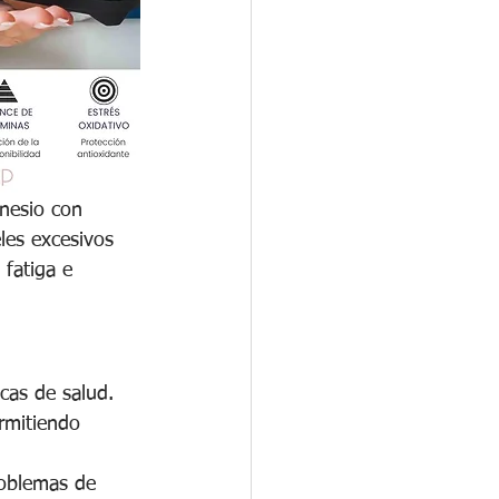
gnesio con 
les excesivos 
fatiga e 
cas de salud. 
rmitiendo 
roblemas de 