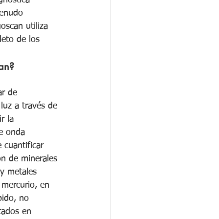
gnóstica 
menudo 
oscan utiliza 
eto de los 
an?
ar de 
luz a través de 
r la 
e onda 
 cuantificar 
ón de minerales 
 y metales 
mercurio, en 
pido, no 
tados en 