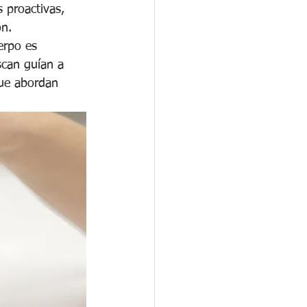
 proactivas, 
ón.
erpo es 
scan guían a 
que abordan 