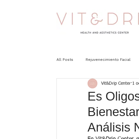
All Posts
Rejuvenecimiento Facial
Vit&Drip Center
1 o
Es Oligos
Bienesta
Análisis 