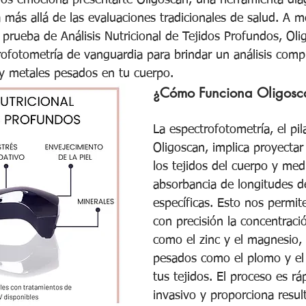
nos emociona presentarte Oligoscan, una herramienta dia
a más allá de las evaluaciones tradicionales de salud. A 
rueba de Análisis Nutricional de Tejidos Profundos, Olig
rofotometría de vanguardia para brindar un análisis compl
 y metales pesados en tu cuerpo.
¿Cómo Funciona Oligosc
La espectrofotometría, el pil
Oligoscan, implica proyectar 
los tejidos del cuerpo y medi
absorbancia de longitudes d
específicas. Esto nos permite
con precisión la concentraci
como el zinc y el magnesio,
pesados como el plomo y el 
tus tejidos. El proceso es rá
invasivo y proporciona resul