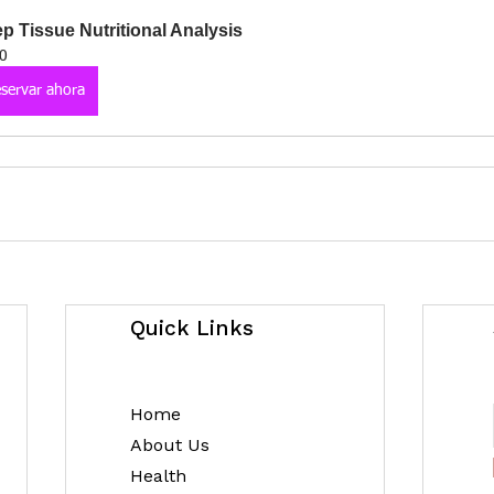
p Tissue Nutritional Analysis
0
servar ahora
Quick Links
Home
About Us
Health