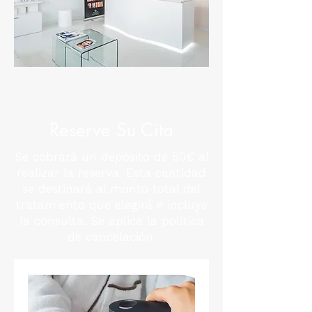
Reserve Su Cita
Se cobrará un depósito de 50€ al
realizar la reserva. Esta cantidad
se destinará al monto total del
tratamiento que elegirá e incluye
la consulta. Se aplica la política
de cancelación.