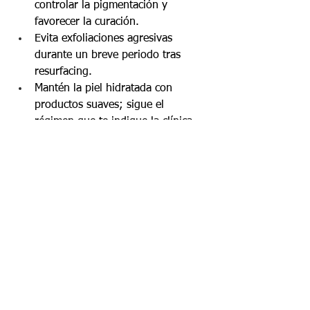
controlar la pigmentación y 
favorecer la curación.
Evita exfoliaciones agresivas 
durante un breve periodo tras 
resurfacing.
Mantén la piel hidratada con 
productos suaves; sigue el 
régimen que te indique la clínica.
Sigue una dieta rica en nutrientes 
y las recomendaciones de 
suplementación personalizadas.
Preguntas frecuentes 
P: ¿Cuántas sesiones de Morpheus8 
necesito?
R: La mayoría comienza con 1–3 
sesiones espaciadas 4–8 semanas 
según objetivos.