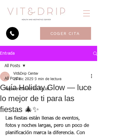
COGER CITA
Entrada
All Posts
Vit&Drip Center
All Posts
19 dic 2025
3 min de lectura
Guía Holiday Glow — luce
Rejuvenecimiento Facial
lo mejor de ti para las
fiestas 🎄✨
Las fiestas están llenas de eventos, 
fotos y noches largas, pero un poco de 
planificación marca la diferencia. Con 